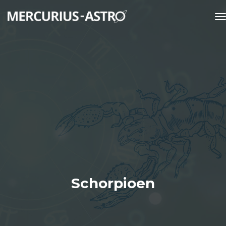
t
Schorpioen