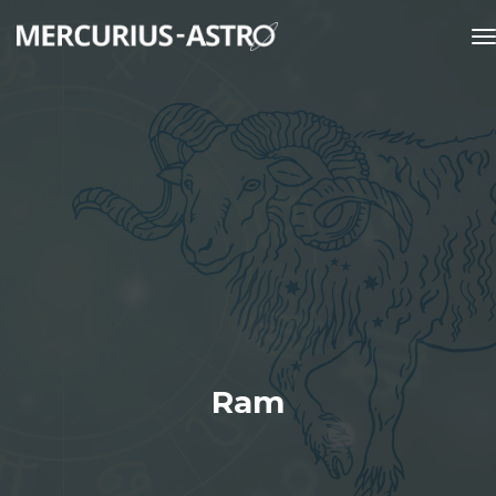
t
Ram